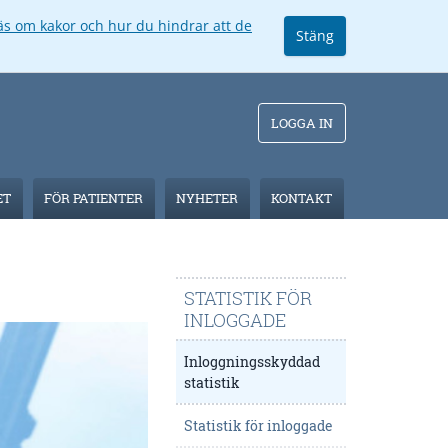
äs om kakor och hur du hindrar att de
Stäng
LOGGA IN
ET
FÖR PATIENTER
NYHETER
KONTAKT
STATISTIK FÖR
INLOGGADE
Inloggningsskyddad
statistik
Statistik för inloggade