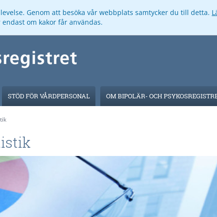
pplevelse. Genom att besöka vår webbplats samtycker du till detta.
L
ar endast om kakor får användas.
STÖD FÖR VÅRDPERSONAL
OM BIPOLÄR- OCH PSYKOSREGISTR
tik
istik