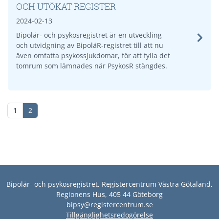
OCH UTÖKAT REGISTER
2024-02-13
Bipolär- och psykosregistret är en utveckling
och utvidgning av BipoläR-registret till att nu
även omfatta psykossjukdomar, för att fylla det
tomrum som lämnades när PsykosR stängdes.
1
2
Bipolär- och psykosregistret, Registercentrum Västra Götaland,
Regionens Hus, 405 44 Göteborg
bipsy@registercentrum.se
Tillgänglighetsredogörelse